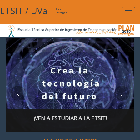
ETSIT
/
UVa
|
Acceso
Expan
Intranet
naveg
¡VEN A ESTUDIAR A LA ETSIT!