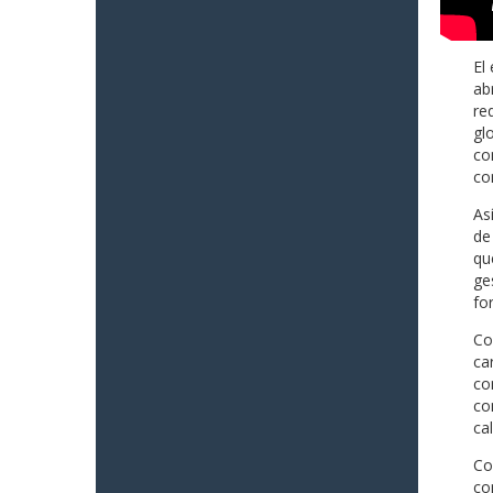
El
ab
re
gl
co
co
As
de
qu
ge
fo
Co
ca
co
co
ca
Co
co