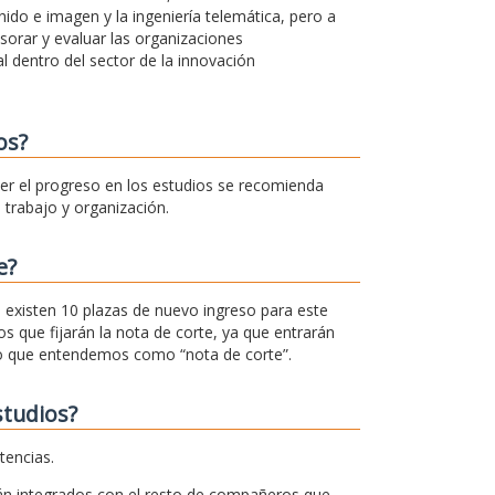
ido e imagen y la ingeniería telemática, pero a
esorar y evaluar las organizaciones
l dentro del sector de la innovación
os?
cer el progreso en los estudios se recomienda
trabajo y organización.
e?
r, existen 10 plazas de nuevo ingreso para este
s que fijarán la nota de corte, ya que entrarán
 lo que entendemos como “nota de corte”.
studios?
tencias.
án integrados con el resto de compañeros que