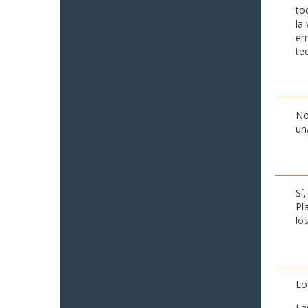
to
la
em
te
No
un
Sí
Pl
lo
Lo
La