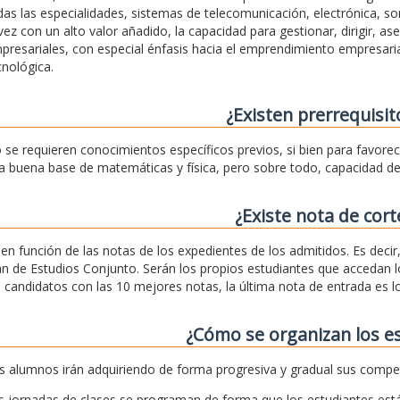
das las especialidades, sistemas de telecomunicación, electrónica, son
 vez con un alto valor añadido, la capacidad para gestionar, dirigir, as
presariales, con especial énfasis hacia el emprendimiento empresaria
cnológica.
¿Existen prerrequisit
 se requieren conocimientos específicos previos, si bien para favore
a buena base de matemáticas y física, pero sobre todo, capacidad de 
¿Existe nota de cort
, en función de las notas de los expedientes de los admitidos. Es deci
an de Estudios Conjunto. Serán los propios estudiantes que accedan lo
s candidatos con las 10 mejores notas, la última nota de entrada es
¿Cómo se organizan los e
s alumnos irán adquiriendo de forma progresiva y gradual sus compe
s jornadas de clases se programan de forma que los estudiantes est