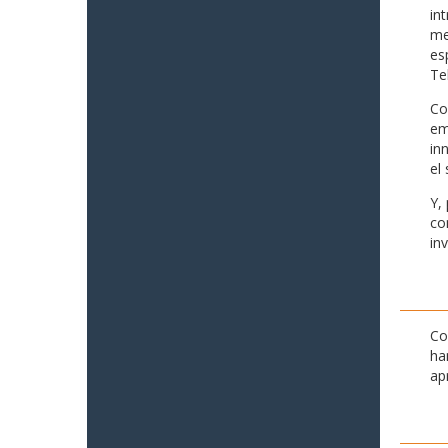
in
me
es
Te
Co
em
in
el 
Y,
co
in
Co
ha
ap