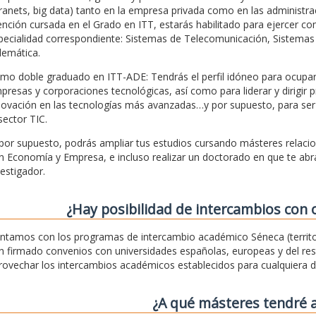
tranets, big data) tanto en la empresa privada como en las administra
nción cursada en el Grado en ITT, estarás habilitado para ejercer co
pecialidad correspondiente: Sistemas de Telecomunicación, Sistemas 
lemática.
mo doble graduado en ITT-ADE: Tendrás el perfil idóneo para ocupar 
presas y corporaciones tecnológicas, así como para liderar y dirigir p
novación en las tecnologías más avanzadas…y por supuesto, para ser
sector TIC.
 por supuesto, podrás ampliar tus estudios cursando másteres relaci
n Economía y Empresa, e incluso realizar un doctorado en que te abr
vestigador.
¿Hay posibilidad de intercambios con 
ntamos con los programas de intercambio académico Séneca (territo
n firmado convenios con universidades españolas, europeas y del rest
rovechar los intercambios académicos establecidos para cualquiera d
¿A qué másteres tendré 