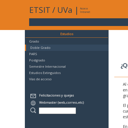
ETSIT
/
UVa
|
Acceso
Intranet
Estudios
Grado
Doble Grado
PARS
Postgrado
¿Q
Semestre Internacional
Estudios Extinguidos
Vías de acceso
Al
en
gr
Felicitaciones y quejas
Webmaster (web,correo,etc)
El
cu
es
En