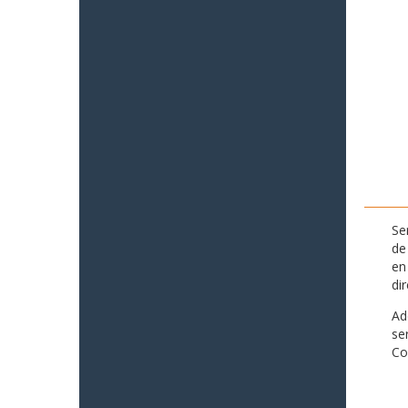
Se
de
en
di
Ad
se
Co