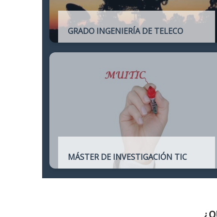
GRADO INGENIERÍA DE TELECO
Título oficial de Grado de la Ingeniería de
Telecomunicación
MÁSTER DE INVESTIGACIÓN TIC
Máster online para quienes deseen
continuar sus estudios hacia un doctorado
y dedicarse a la investigación o la
enseñanza en áreas relacionadas con las
TIC
¿Q