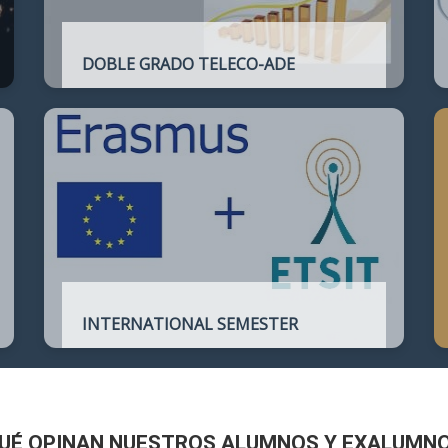
DOBLE GRADO TELECO-ADE
Plan de estudios conjunto que permite
complementar el perfil técnico de la
Ingeniería de Telecomunicación con la de
Administración y Dirección de Empresas
INTERNATIONAL SEMESTER
International Semester in
Telecommunications Engineering
UÉ OPINAN NUESTROS ALUMNOS Y EXALUMN