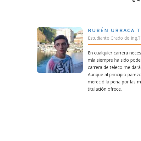
RUBÉN URRACA T
Estudiante Grado de Ing.
r cómo la
En cualquier carrera nece
ue la carrera
mía siempre ha sido poder
mpo a otras
carrera de teleco me dará 
o. Estoy
Aunque al principio parez
de las
mereció la pena por las m
titulación ofrece.