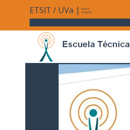
ETSIT
/
UVa
|
Acceso
Intranet