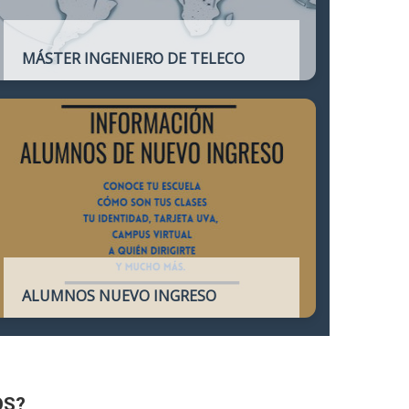
MÁSTER INGENIERO DE TELECO
Título oficial que otorga atribuciones
profesionales del Ingeniero de
Telecomunicación y que habilita para el
ejercicio de la profesión.
ALUMNOS NUEVO INGRESO
Accede a toda la información necesaria
para los Alumnos de Nuevo Ingreso
OS?