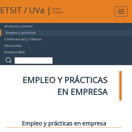
ETSIT
/
UVa
|
Acceso
Expan
Intranet
naveg
Anuncios y avisos
Empleo y prácticas
Conferencias y Talleres
Elecciones
Eventos Web
EMPLEO Y PRÁCTICAS
EN EMPRESA
Empleo y prácticas en empresa