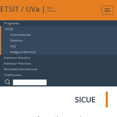
ETSIT
/
UVa
|
Acceso
Expan
Intranet
naveg
Programas
SICUE
Convocatorias
Destinos
FAQ
Antiguos Alumnos
Erasmus+ Estudios
Erasmus+ Practicas
Movilidad Internacional
Testimonios
SICUE