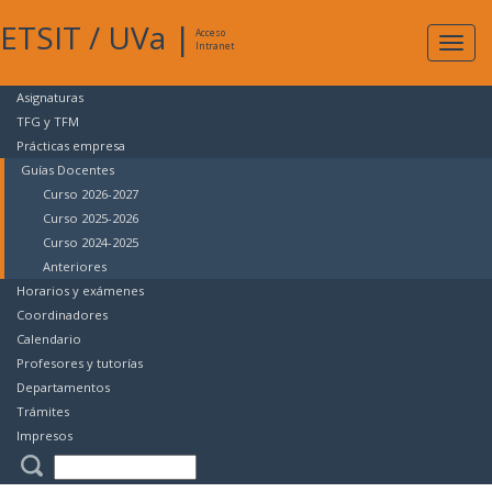
ETSIT
/
UVa
|
Acceso
Expan
Intranet
naveg
Asignaturas
TFG y TFM
Prácticas empresa
Guías Docentes
Curso 2026-2027
Curso 2025-2026
Curso 2024-2025
Anteriores
Horarios y exámenes
Coordinadores
Calendario
Profesores y tutorías
Departamentos
Trámites
Impresos