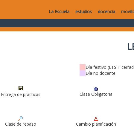
La Escuela
estudios
docencia
movili
L
Día festivo (ETSIT cerrad
Día no docente
Clase Obligatoria
Entrega de prácticas
Clase de repaso
Cambio planificación