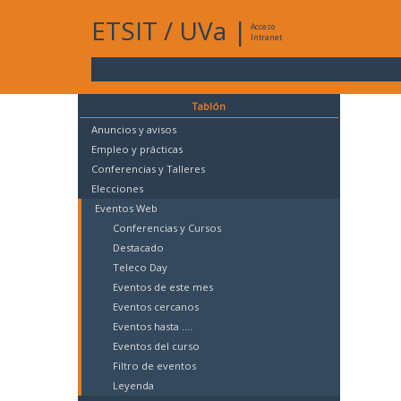
ETSIT
/
UVa
|
Acceso
Intranet
Tablón
Anuncios y avisos
Empleo y prácticas
Conferencias y Talleres
Elecciones
Eventos Web
Conferencias y Cursos
Destacado
Teleco Day
Eventos de este mes
Eventos cercanos
Eventos hasta ....
Eventos del curso
Filtro de eventos
Leyenda