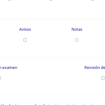
Avisos
Notas
ón examen
Revisión d