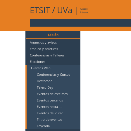
ETSIT
/
UVa
|
Acceso
Intranet
Tablón
Anuncios y avisos
Empleo y prácticas
Conferencias y Talleres
Elecciones
Eventos Web
Conferencias y Cursos
Destacado
Teleco Day
Eventos de este mes
Eventos cercanos
Eventos hasta ....
Eventos del curso
Filtro de eventos
Leyenda