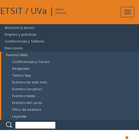
ETSIT
/
UVa
|
Acceso
Expan
Intranet
naveg
Anuncios y avisos
Empleo y prácticas
Conferencias y Talleres
Elecciones
Eventos Web
Conferencias y Cursos
Destacado
Teleco Day
Eventos de este mes
Eventos cercanos
Eventos hasta ....
Eventos del curso
Filtro de eventos
Leyenda