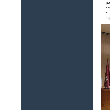
de
pr
qu
ex