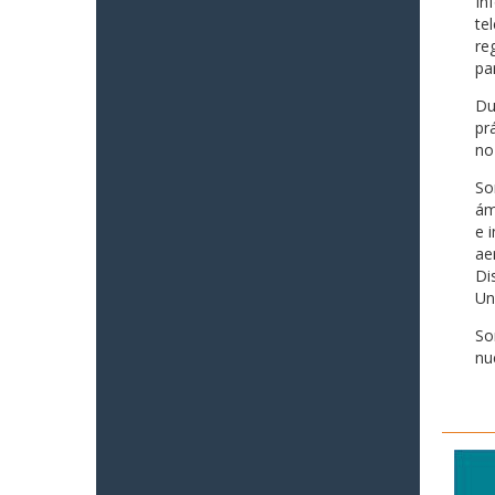
In
te
re
pa
Du
pr
no
So
ám
e 
ae
Di
Un
So
nu