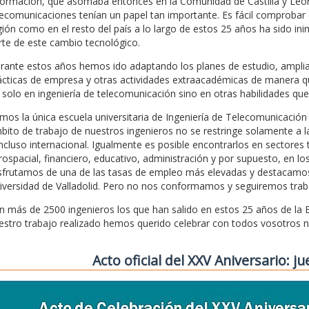
formación, que asomaba entonces en la Comunidad de Castilla y León y
lecomunicaciones tenían un papel tan importante. Es fácil comprobar 
gión como en el resto del país a lo largo de estos 25 años ha sido i
rte de este cambio tecnológico.
rante estos años hemos ido adaptando los planes de estudio, amplian
ácticas de empresa y otras actividades extraacadémicas de manera q
 solo en ingeniería de telecomunicación sino en otras habilidades qu
mos la única escuela universitaria de Ingeniería de Telecomunicación 
bito de trabajo de nuestros ingenieros no se restringe solamente a 
incluso internacional. Igualmente es posible encontrarlos en sectores
rospacial, financiero, educativo, administración y por supuesto, en 
sfrutamos de una de las tasas de empleo más elevadas y destacamos a
iversidad de Valladolid. Pero no nos conformamos y seguiremos traba
n más de 2500 ingenieros los que han salido en estos 25 años de l
estro trabajo realizado hemos querido celebrar con todos vosotros nu
Acto oficial del XXV Aniversario: j