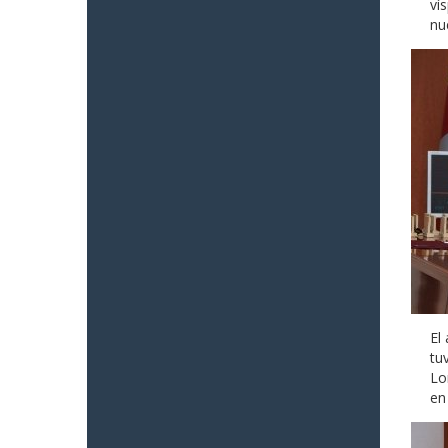
ví
nu
El
tu
Lo
en