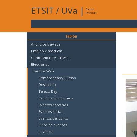
ETSIT
/
UVa
|
Acceso
Intranet
Tablón
Anuncios y avisos
Empleo y prácticas
Conferencias y Talleres
Elecciones
Eventos Web
Conferencias y Cursos
Destacado
Teleco Day
Eventos de este mes
Eventos cercanos
Eventos hasta ....
Eventos del curso
Filtro de eventos
Leyenda