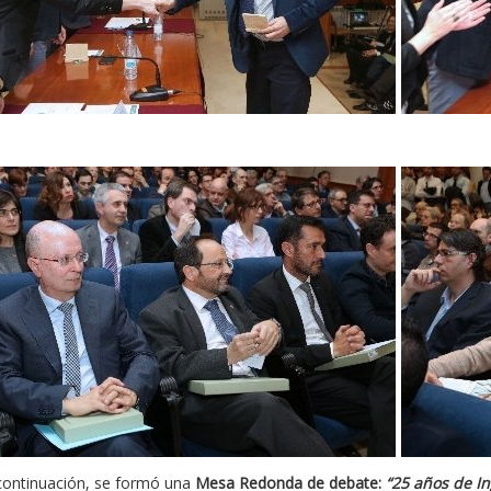
continuación, se formó una
Mesa Redonda de debate:
“25 años de I