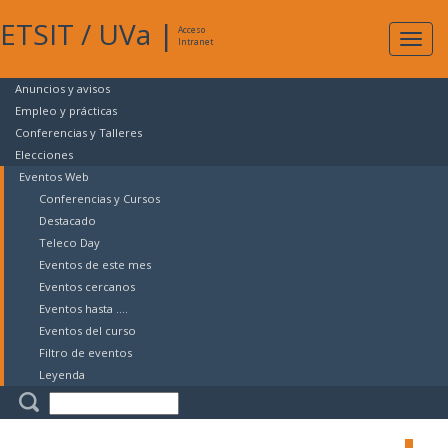
ETSIT
/
UVa
|
Acceso
Expan
Intranet
naveg
Anuncios y avisos
Empleo y prácticas
Conferencias y Talleres
Elecciones
Eventos Web
Conferencias y Cursos
Destacado
Teleco Day
Eventos de este mes
Eventos cercanos
Eventos hasta ....
Eventos del curso
Filtro de eventos
Leyenda