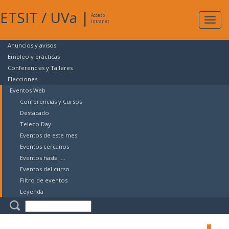
ETSIT
/
UVa
|
Acceso
Expan
Intranet
naveg
Anuncios y avisos
Empleo y prácticas
Conferencias y Talleres
Elecciones
Eventos Web
Conferencias y Cursos
Destacado
Teleco Day
Eventos de este mes
Eventos cercanos
Eventos hasta ....
Eventos del curso
Filtro de eventos
Leyenda