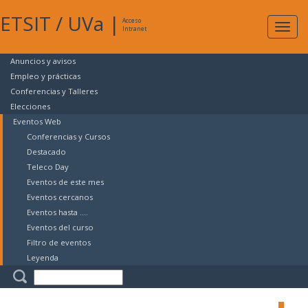
ETSIT
/
UVa
|
Acceso
Expan
Intranet
naveg
Anuncios y avisos
Empleo y prácticas
Conferencias y Talleres
Elecciones
Eventos Web
Conferencias y Cursos
Destacado
Teleco Day
Eventos de este mes
Eventos cercanos
Eventos hasta ....
Eventos del curso
Filtro de eventos
Leyenda