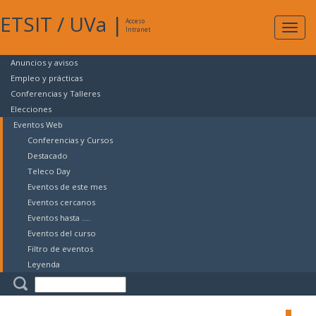
ETSIT
/
UVa
|
Acceso
Expan
Intranet
naveg
Anuncios y avisos
Empleo y prácticas
Conferencias y Talleres
Elecciones
Eventos Web
Conferencias y Cursos
Destacado
Teleco Day
Eventos de este mes
Eventos cercanos
Eventos hasta ....
Eventos del curso
Filtro de eventos
Leyenda