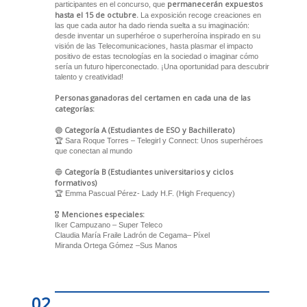
permanecerán expuestos
participantes en el concurso, que
hasta el 15 de octubre.
La exposición recoge creaciones en
las que cada autor ha dado rienda suelta a su imaginación:
desde inventar un superhéroe o superheroína inspirado en su
visión de las Telecomunicaciones, hasta plasmar el impacto
positivo de estas tecnologías en la sociedad o imaginar cómo
sería un futuro hiperconectado. ¡Una oportunidad para descubrir
talento y creatividad!
Personas ganadoras del certamen en cada una de las
categorías:
Categoría A (Estudiantes de ESO y Bachillerato)
🟣
🏆 Sara Roque Torres – Telegirl y Connect: Unos superhéroes
que conectan al mundo
Categoría B (Estudiantes universitarios y ciclos
🔵
formativos)
🏆 Emma Pascual Pérez- Lady H.F. (High Frequency)
Menciones especiales:
🎖️
Iker Campuzano – Super Teleco
Claudia María Fraile Ladrón de Cegama– Píxel
Miranda Ortega Gómez –Sus Manos
02