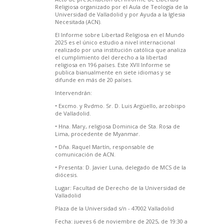
Religiosa organizado por el Aula de Teología de la
Universidad de Valladolid y por Ayuda a la Iglesia
Necesitada (ACN).
El Informe sobre Libertad Religiosa en el Mundo
2025 es el único estudio a nivel internacional
realizado por una institución católica que analiza
el cumplimiento del derecho a la libertad
religiosa en 196 países. Este XVII Informe se
publica bianualmente en siete idiomas y se
difunde en más de 20 países.
Intervendrán:
• Excmo. y Rvdmo. Sr. D. Luis Argüello, arzobispo
de Valladolid.
• Hna. Mary, religiosa Dominica de Sta. Rosa de
Lima, procedente de Myanmar.
• Dña. Raquel Martín, responsable de
comunicación de ACN.
• Presenta: D. Javier Luna, delegado de MCS de la
diócesis.
Lugar: Facultad de Derecho de la Universidad de
Valladolid
Plaza de la Universidad s/n - 47002 Valladolid
Fecha: jueves 6 de noviembre de 2025, de 19:30 a