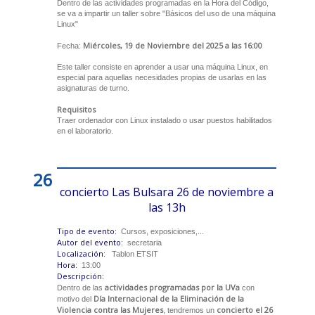
Dentro de las actividades programadas en la Hora del Código,
se va a impartir un taller sobre "Básicos del uso de una máquina
Linux"
Miércoles, 19 de Noviembre del 2025 a las 16:00
Fecha:
Este taller consiste en aprender a usar una máquina Linux, en
especial para aquellas necesidades propias de usarlas en las
asignaturas de turno.
Requisitos
Traer ordenador con Linux instalado o usar puestos habilitados
en el laboratorio.
26
concierto Las Bulsara 26 de noviembre a
las 13h
Tipo de evento:
Cursos, exposiciones,...
Autor del evento:
secretaria
Localización:
Tablon ETSIT
Hora:
13:00
Descripción:
actividades programadas por la UVa
Dentro de las
con
Día Internacional de la Eliminación de la
motivo del
Violencia contra las Mujeres
concierto el 26
, tendremos un