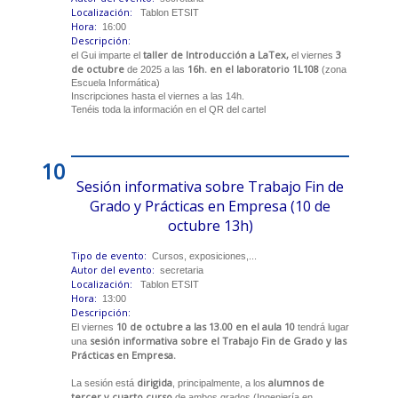
Localización:
Tablon ETSIT
Hora:
16:00
Descripción:
taller de Introducción a LaTex,
3
el Gui imparte el
el viernes
de octubre
16h. en el laboratorio 1L108
de 2025 a las
(zona
Escuela Informática)
Inscripciones hasta el viernes a las 14h.
Tenéis toda la información en el QR del cartel
10
Sesión informativa sobre Trabajo Fin de
Grado y Prácticas en Empresa (10 de
octubre 13h)
Tipo de evento:
Cursos, exposiciones,...
Autor del evento:
secretaria
Localización:
Tablon ETSIT
Hora:
13:00
Descripción:
10 de octubre a las 13.00 en el aula 10
El viernes
tendrá lugar
sesión informativa sobre el Trabajo Fin de Grado y las
una
Prácticas en Empresa.
dirigida
alumnos de
La sesión está
, principalmente, a los
tercer y cuarto curso
de ambos grados (Ingeniería en