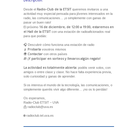
Descripción:
Radio-Club de la ETSIT
Desde el
queremos invitaros a una
actividad muy especial pensada para jóvenes interesados en la
radio, las comunicaciones… ¡o simplemente con ganas de
pasar un buen rato!
16 de diciembre, de 12:00 a 19:00, estaremos en
El próximo
el Hall de la ETSIT
con una estación de radioaficionados real
para que podáis:
🎧 Descubrir cómo funciona una estación de radio
Probarla
📡
vosotros mismos
Contactar
🌍
con otros países
¡Y participar en sorteos y llevaros algún regalo!
🎁
La actividad es totalmente abierta:
podéis venir solos, con
amigos o entre clase y clase. No hace falta experiencia previa,
solo curiosidad y ganas de aprender.
Si os interesa el mundo de la tecnología, las comunicaciones, o
simplemente queréis vivir algo diferente… ¡no os lo perdáis!
Os esperamos,
Radio-Club ETSIT – UVA
📩 radioclub@uva.es
🌐 radioclub.tel.uva.es