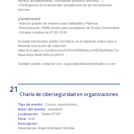
técnica, actualizaciones, concepción producto /proceso…).
• Participación en el desarrollo/ actualización de las herramientas
internas
¿Condiciones?
-Autocar gratuito de empresa para Valladolid y Palencia
-Remuneración: 600€/ brutos para estudiantes de Grado Universitario
-Jornada continua de 07:00-15:00
Si estáis interesados podéis inscribiros en el siguiente enlace para ir
iniciando el proceso de selección:
https://rcf.adecco.com/process/ZUPcGM3tDbbxzu4YEZbu/0b2bc71c-
6baa-4eee-8ed8-b65c1e16d7cf
También podéis contactar con: a.gonzalezdelafuente@adecco.com
21
Charla de ciberseguridad en organizaciones
Tipo de evento:
Cursos, exposiciones,...
Autor del evento:
webadmin
Localización:
Tablon ETSIT
Hora:
9:00
Descripción:
Impartida por Ángel Rodríguez Moreda: