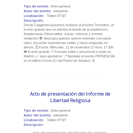
Tipo de evento:
Aviso general
Autor del evento:
webadmin
Localización:
Tablon ETSIT
Descripción:
Desde Capgemini queremos invitaros al próximo Technitive, un
evento gratuito que se adentra al mundo de la arquitectura.
Arquitecturas Observables: trazas, métricas y eventos
modernos 📚 Ideal para quienes quieren entender conceptos
clave, escuchar experiencias reales y hacer preguntas en
directo. 🗓 Fecha: Miércoles, 12 de noviembre 🕔 Hora: 17:30h
🎟️ Evento gratuito 📍 Formato online y presencial si estás en
Madrid. 👉 para apuntarse: 📍 Apúntate al evento PRESENCIAL
en el edificio Oxxeo (C/ del Puerto de Somport, 9)
Acto de presentación del Informe de
Libertad Religiosa
Tipo de evento:
Aviso general
Autor del evento:
webadmin
Localización:
Tablon ETSIT
Descripción:
Acto de presentación del Informe de Libertad