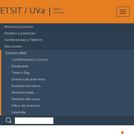
ETSIT
/
UVa
|
Acceso
Expan
Intranet
naveg
Anuncios y avisos
Empleo y prácticas
Conferencias y Talleres
Elecciones
Eventos Web
Conferencias y Cursos
Destacado
Teleco Day
Eventos de este mes
Eventos cercanos
Eventos hasta ....
Eventos del curso
Filtro de eventos
Leyenda