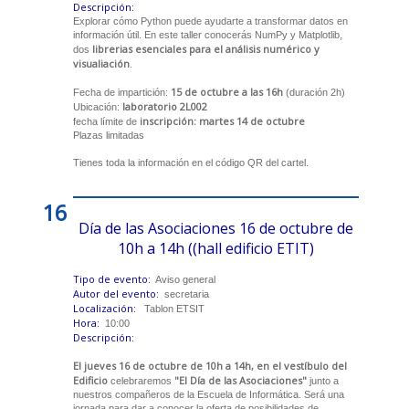
Descripción:
Explorar cómo Python puede ayudarte a transformar datos en
información útil. En este taller conocerás NumPy y Matplotlib,
librerias esenciales para el análisis numérico y
dos
visualiación
.
15 de octubre a las 16h
Fecha de impartición:
(duración 2h)
laboratorio 2L002
Ubicación:
inscripción: martes 14 de octubre
fecha límite de
Plazas limitadas
Tienes toda la información en el código QR del cartel.
16
Día de las Asociaciones 16 de octubre de
10h a 14h ((hall edificio ETIT)
Tipo de evento:
Aviso general
Autor del evento:
secretaria
Localización:
Tablon ETSIT
Hora:
10:00
Descripción:
El jueves 16 de octubre de 10h a 14h, en el vestíbulo del
Edificio
"El Día de las Asociaciones"
celebraremos
junto a
nuestros compañeros de la Escuela de Informática. Será una
jornada para dar a conocer la oferta de posibilidades de