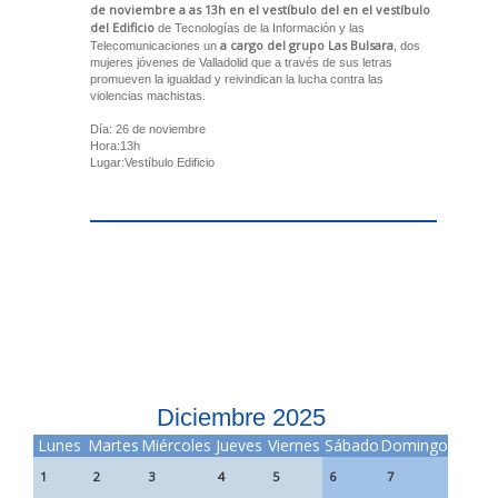
de noviembre a as 13h en el vestíbulo del en el vestíbulo
del Edificio
de Tecnologías de la Información y las
a cargo del grupo Las Bulsara
Telecomunicaciones un
, dos
mujeres jóvenes de Valladolid que a través de sus letras
promueven la igualdad y reivindican la lucha contra las
violencias machistas.
Día: 26 de noviembre
Hora:13h
Lugar:Vestíbulo Edificio
Diciembre 2025
Lunes
Martes
Miércoles
Jueves
Viernes
Sábado
Domingo
1
2
3
4
5
6
7