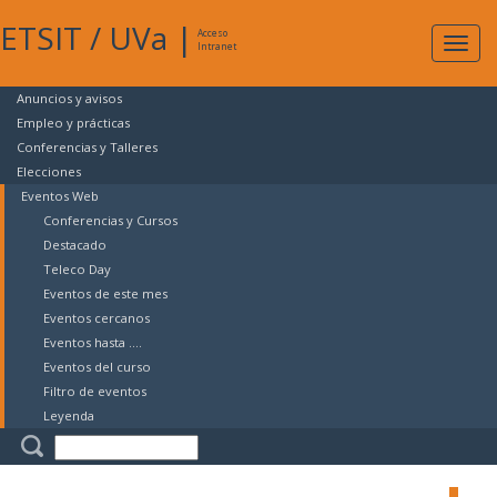
ETSIT
/
UVa
|
Acceso
Expan
Intranet
naveg
Anuncios y avisos
Empleo y prácticas
Conferencias y Talleres
Elecciones
Eventos Web
Conferencias y Cursos
Destacado
Teleco Day
Eventos de este mes
Eventos cercanos
Eventos hasta ....
Eventos del curso
Filtro de eventos
Leyenda