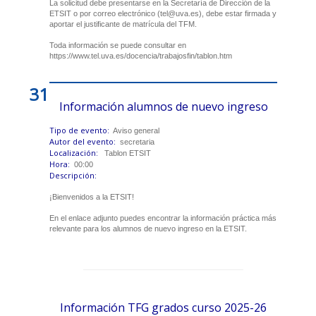
La solicitud debe presentarse en la Secretaría de Dirección de la
ETSIT o por correo electrónico (tel@uva.es), debe estar firmada y
aportar el justificante de matrícula del TFM.
Toda información se puede consultar en
https://www.tel.uva.es/docencia/trabajosfin/tablon.htm
31
Información alumnos de nuevo ingreso
Tipo de evento:
Aviso general
Autor del evento:
secretaria
Localización:
Tablon ETSIT
Hora:
00:00
Descripción:
¡Bienvenidos a la ETSIT!
En el enlace adjunto puedes encontrar la información práctica más
relevante para los alumnos de nuevo ingreso en la ETSIT.
Información TFG grados curso 2025-26