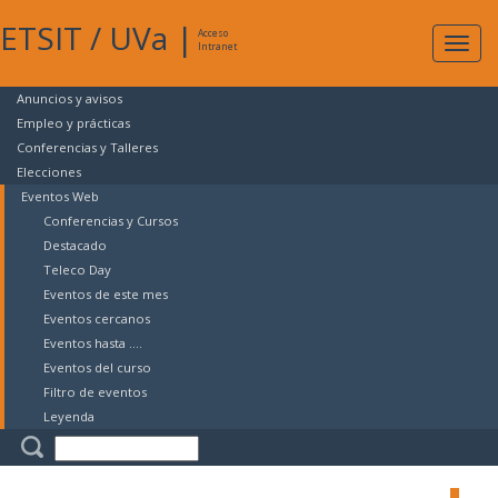
ETSIT
/
UVa
|
Acceso
Expan
Intranet
naveg
Anuncios y avisos
Empleo y prácticas
Conferencias y Talleres
Elecciones
Eventos Web
Conferencias y Cursos
Destacado
Teleco Day
Eventos de este mes
Eventos cercanos
Eventos hasta ....
Eventos del curso
Filtro de eventos
Leyenda