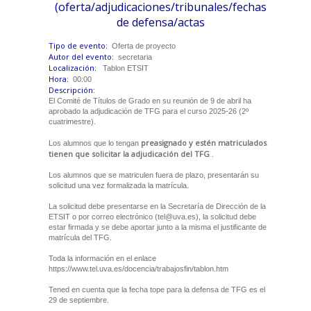
(oferta/adjudicaciones/tribunales/fechas
de defensa/actas
Tipo de evento:
Oferta de proyecto
Autor del evento:
secretaria
Localización:
Tablon ETSIT
Hora:
00:00
Descripción:
El Comité de Títulos de Grado en su reunión de 9 de abril ha
aprobado la adjudicación de TFG para el curso 2025-26 (2º
cuatrimestre).
preasignado y estén matriculados
Los alumnos que lo tengan
tienen que solicitar la adjudicación del TFG
.
Los alumnos que se matriculen fuera de plazo, presentarán su
solicitud una vez formalizada la matrícula.
La solicitud debe presentarse en la Secretaría de Dirección de la
ETSIT o por correo electrónico (tel@uva.es), la solicitud debe
estar firmada y se debe aportar junto a la misma el justificante de
matrícula del TFG.
Toda la información en el enlace
https://www.tel.uva.es/docencia/trabajosfin/tablon.htm
Tened en cuenta que la fecha tope para la defensa de TFG es el
29 de septiembre.