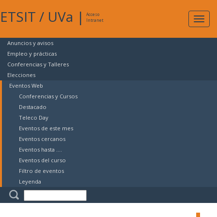
ETSIT
/
UVa
|
Acceso
Expan
Intranet
naveg
Anuncios y avisos
Empleo y prácticas
Conferencias y Talleres
Elecciones
Eventos Web
Conferencias y Cursos
Destacado
Teleco Day
Eventos de este mes
Eventos cercanos
Eventos hasta ....
Eventos del curso
Filtro de eventos
Leyenda