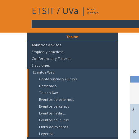
ETSIT
/
UVa
|
Acceso
Intranet
Tablón
Anuncios y avisos
Empleo y prácticas
Conferencias y Talleres
Elecciones
Eventos Web
Conferencias y Cursos
Destacado
Teleco Day
Eventos de este mes
Eventos cercanos
3
Eventos hasta ....
Eventos del curso
Filtro de eventos
10
Leyenda