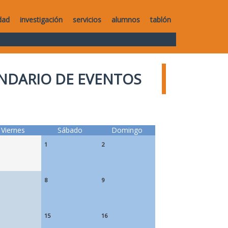
dad
investigación
servicios
alumnos
tablón
NDARIO DE EVENTOS
Viernes
Sábado
Domingo
1
2
8
9
15
16