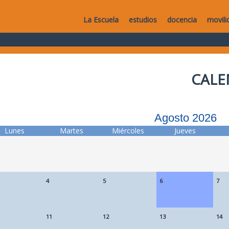
La Escuela
estudios
docencia
movili
CALE
Agosto 2026
Lunes
Martes
Miércoles
Jueves
4
5
6
7
11
12
13
14