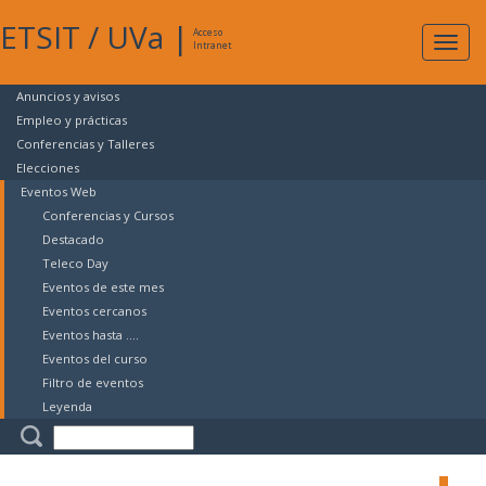
ETSIT
/
UVa
|
Acceso
Expan
Intranet
naveg
Anuncios y avisos
Empleo y prácticas
Conferencias y Talleres
Elecciones
Eventos Web
Conferencias y Cursos
Destacado
Teleco Day
Eventos de este mes
Eventos cercanos
Eventos hasta ....
Eventos del curso
Filtro de eventos
Leyenda