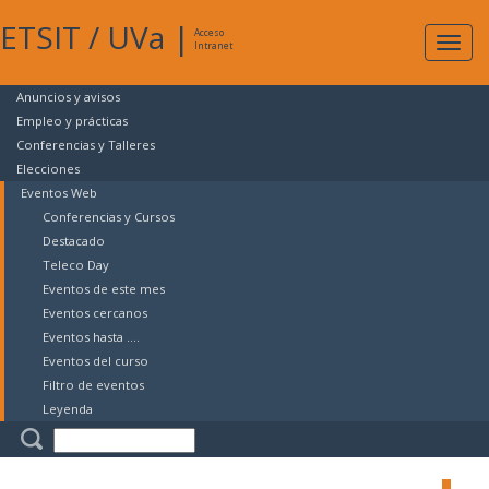
ETSIT
/
UVa
|
Acceso
Expan
Intranet
naveg
Anuncios y avisos
Empleo y prácticas
Conferencias y Talleres
Elecciones
Eventos Web
Conferencias y Cursos
Destacado
Teleco Day
Eventos de este mes
Eventos cercanos
Eventos hasta ....
Eventos del curso
Filtro de eventos
Leyenda