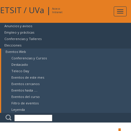
ETSIT
/
UVa
|
Acceso
Expan
Intranet
naveg
Anuncios y avisos
Empleo y prácticas
Conferencias y Talleres
Elecciones
Eventos Web
Conferencias y Cursos
Destacado
Teleco Day
Eventos de este mes
Eventos cercanos
Eventos hasta ....
Eventos del curso
Filtro de eventos
Leyenda