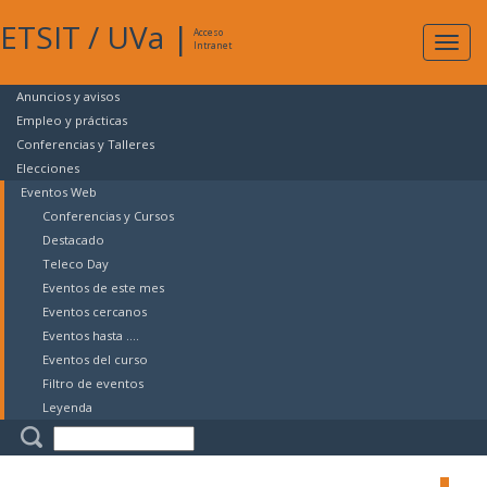
ETSIT
/
UVa
|
Acceso
Expan
Intranet
naveg
Anuncios y avisos
Empleo y prácticas
Conferencias y Talleres
Elecciones
Eventos Web
Conferencias y Cursos
Destacado
Teleco Day
Eventos de este mes
Eventos cercanos
Eventos hasta ....
Eventos del curso
Filtro de eventos
Leyenda