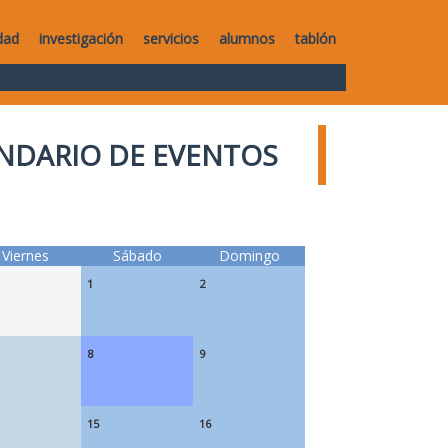
dad
investigación
servicios
alumnos
tablón
NDARIO DE EVENTOS
Viernes
Sábado
Domingo
1
2
8
9
15
16