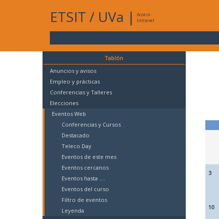
ETSIT
/
UVa
|
Acceso
Intranet
Tablón
Anuncios y avisos
Empleo y prácticas
Conferencias y Talleres
Elecciones
Eventos Web
Conferencias y Cursos
Destacado
Teleco Day
Eventos de este mes
Eventos cercanos
3
Eventos hasta ....
Eventos del curso
Filtro de eventos
10
Leyenda