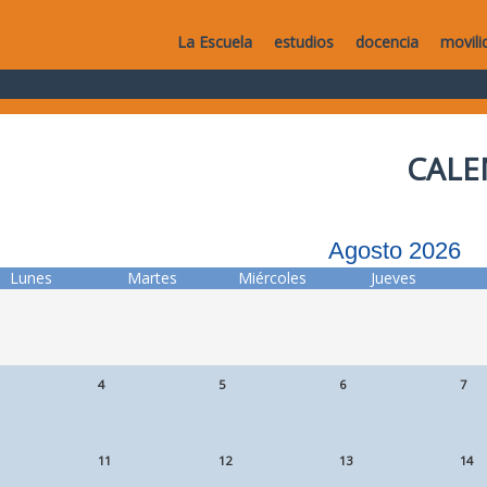
La Escuela
estudios
docencia
movili
CALE
Agosto 2026
Lunes
Martes
Miércoles
Jueves
4
5
6
7
11
12
13
14