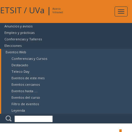
ETSIT
/
UVa
|
Acceso
Expan
Intranet
naveg
Anuncios y avisos
Empleo y prácticas
Conferencias y Talleres
Elecciones
Eventos Web
Conferencias y Cursos
Destacado
Teleco Day
Eventos de este mes
Eventos cercanos
Eventos hasta ....
Eventos del curso
Filtro de eventos
Leyenda