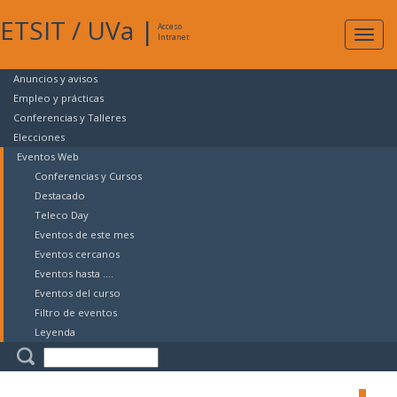
ETSIT
/
UVa
|
Acceso
Expan
Intranet
naveg
Anuncios y avisos
Empleo y prácticas
Conferencias y Talleres
Elecciones
Eventos Web
Conferencias y Cursos
Destacado
Teleco Day
Eventos de este mes
Eventos cercanos
Eventos hasta ....
Eventos del curso
Filtro de eventos
Leyenda