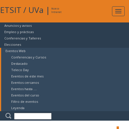
ETSIT
/
UVa
|
Acceso
Expan
Intranet
naveg
Anuncios y avisos
Empleo y prácticas
Conferencias y Talleres
Elecciones
Eventos Web
Conferencias y Cursos
Destacado
Teleco Day
Eventos de este mes
Eventos cercanos
Eventos hasta ....
Eventos del curso
Filtro de eventos
Leyenda