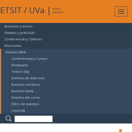
ETSIT
/
UVa
|
Acceso
Expan
Intranet
naveg
Anuncios y avisos
Empleo y prácticas
Conferencias y Talleres
Elecciones
Eventos Web
Conferencias y Cursos
Destacado
Teleco Day
Eventos de este mes
Eventos cercanos
Eventos hasta ....
Eventos del curso
Filtro de eventos
Leyenda