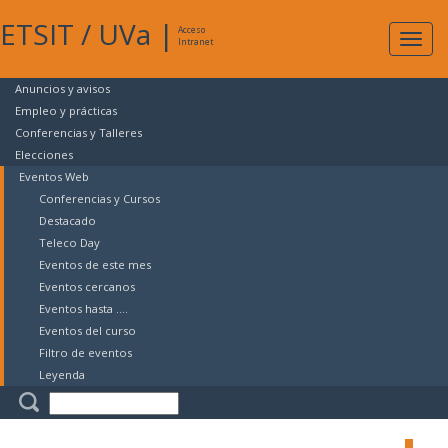
ETSIT
/
UVa
|
Acceso
Expan
Intranet
naveg
Anuncios y avisos
Empleo y prácticas
Conferencias y Talleres
Elecciones
Eventos Web
Conferencias y Cursos
Destacado
Teleco Day
Eventos de este mes
Eventos cercanos
Eventos hasta ....
Eventos del curso
Filtro de eventos
Leyenda