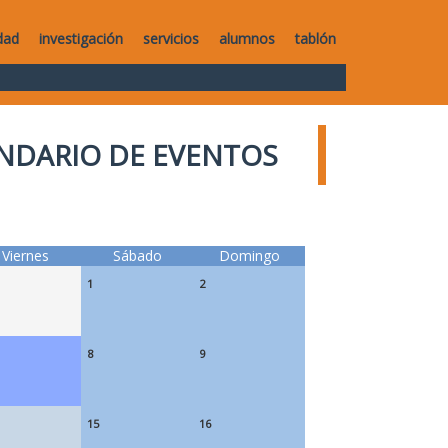
dad
investigación
servicios
alumnos
tablón
NDARIO DE EVENTOS
Viernes
Sábado
Domingo
1
2
8
9
15
16