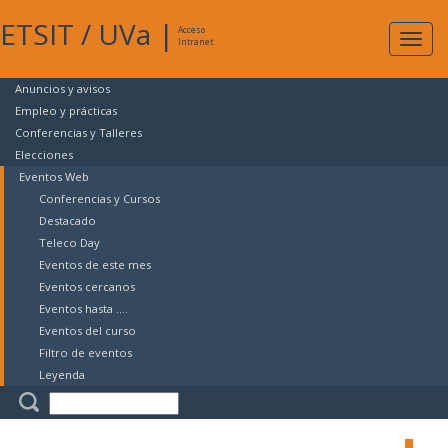
ETSIT
/
UVa
|
Acceso
Expan
Intranet
naveg
Anuncios y avisos
Empleo y prácticas
Conferencias y Talleres
Elecciones
Eventos Web
Conferencias y Cursos
Destacado
Teleco Day
Eventos de este mes
Eventos cercanos
Eventos hasta ....
Eventos del curso
Filtro de eventos
Leyenda