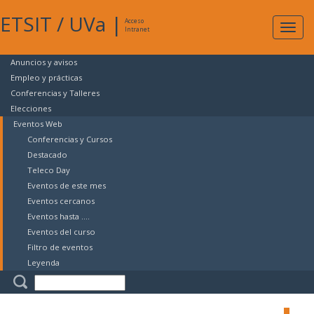
ETSIT
/
UVa
|
Acceso
Expan
Intranet
naveg
Anuncios y avisos
Empleo y prácticas
Conferencias y Talleres
Elecciones
Eventos Web
Conferencias y Cursos
Destacado
Teleco Day
Eventos de este mes
Eventos cercanos
Eventos hasta ....
Eventos del curso
Filtro de eventos
Leyenda