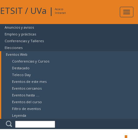
ETSIT
/
UVa
|
Acceso
Expan
Intranet
naveg
Anuncios y avisos
Empleo y prácticas
Conferencias y Talleres
Elecciones
Eventos Web
Conferencias y Cursos
Destacado
Teleco Day
Eventos de este mes
Eventos cercanos
Eventos hasta ....
Eventos del curso
Filtro de eventos
Leyenda