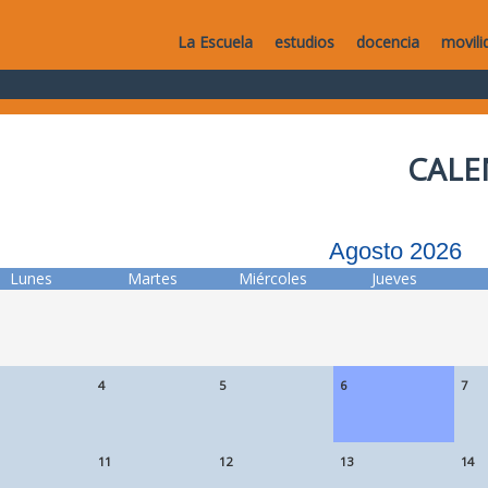
La Escuela
estudios
docencia
movili
CALE
Agosto 2026
Lunes
Martes
Miércoles
Jueves
4
5
6
7
11
12
13
14