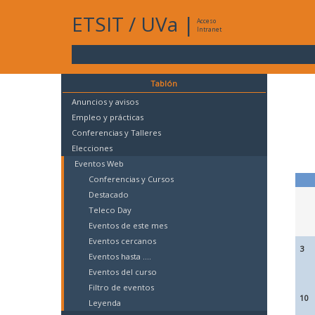
ETSIT
/
UVa
|
Acceso
Intranet
Tablón
Anuncios y avisos
Empleo y prácticas
Conferencias y Talleres
Elecciones
Eventos Web
Conferencias y Cursos
Destacado
Teleco Day
Eventos de este mes
Eventos cercanos
3
Eventos hasta ....
Eventos del curso
Filtro de eventos
10
Leyenda