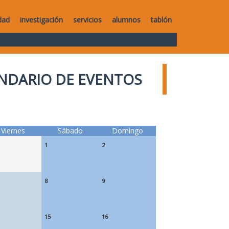
dad
investigación
servicios
alumnos
tablón
NDARIO DE EVENTOS
Viernes
Sábado
Domingo
1
2
8
9
15
16