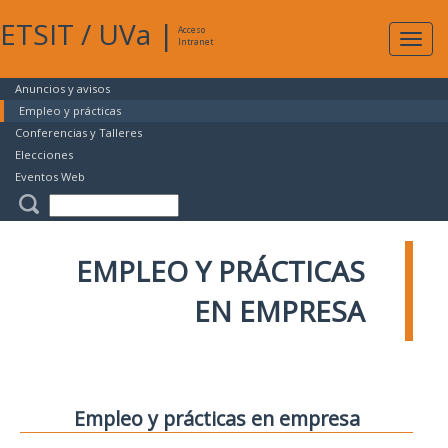
ETSIT
/
UVa
|
Acceso
Expan
Intranet
naveg
Anuncios y avisos
Empleo y prácticas
Conferencias y Talleres
Elecciones
Eventos Web
EMPLEO Y PRÁCTICAS
EN EMPRESA
Empleo y prácticas en empresa