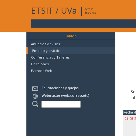
ETSIT
/
UVa
|
Acceso
Intranet
Tablón
Anuncios y avisos
Empleo y prácticas
Conferencias y Talleres
Elecciones
Eventos Web
Felicitaciones y quejas
Se
Webmaster (web,correo,etc)
in
Fecha d
21-05-