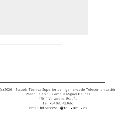
(c) 2026 :: Escuela Técnica Superior de Ingenieros de Telecomunicación
Paseo Belén 15. Campus Miguel Delibes
47011 Valladolid, España
Tel: +34 983 423660
email: infoacceso
tel
uva
es