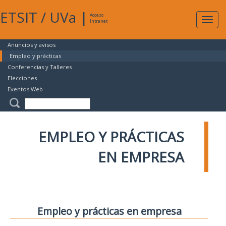
ETSIT
/
UVa
|
Acceso
Expan
Intranet
naveg
Anuncios y avisos
Empleo y prácticas
Conferencias y Talleres
Elecciones
Eventos Web
EMPLEO Y PRÁCTICAS
EN EMPRESA
Empleo y prácticas en empresa