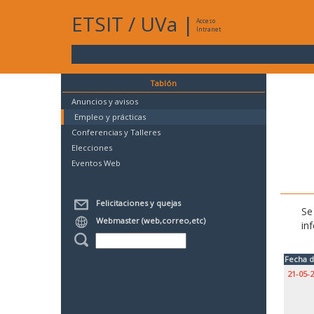
ETSIT
/
UVa
|
Acceso
Intranet
Tablón
Anuncios y avisos
Empleo y prácticas
Conferencias y Talleres
Elecciones
Eventos Web
Felicitaciones y quejas
Se
Webmaster (web,correo,etc)
in
Fecha d
21-05-