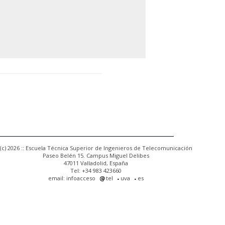
(c) 2026 :: Escuela Técnica Superior de Ingenieros de Telecomunicación
Paseo Belén 15. Campus Miguel Delibes
47011 Valladolid, España
Tel: +34 983 423660
email: infoacceso
tel
uva
es