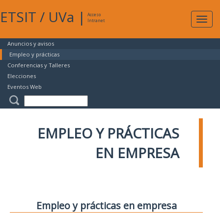
ETSIT
/
UVa
|
Acceso
Expan
Intranet
naveg
Anuncios y avisos
Empleo y prácticas
Conferencias y Talleres
Elecciones
Eventos Web
EMPLEO Y PRÁCTICAS
EN EMPRESA
Empleo y prácticas en empresa