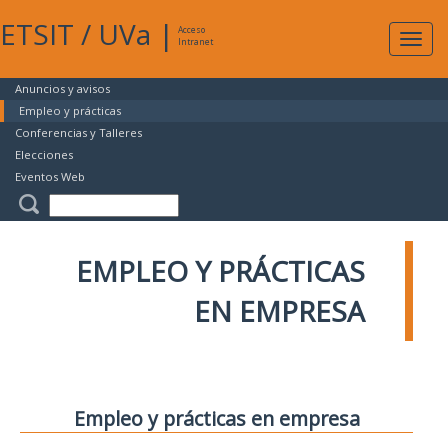
ETSIT
/
UVa
|
Acceso
Expan
Intranet
naveg
Anuncios y avisos
Empleo y prácticas
Conferencias y Talleres
Elecciones
Eventos Web
EMPLEO Y PRÁCTICAS
EN EMPRESA
Empleo y prácticas en empresa