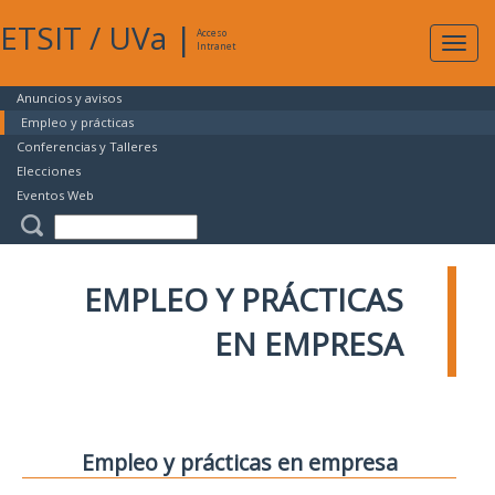
ETSIT
/
UVa
|
Acceso
Expan
Intranet
naveg
Anuncios y avisos
Empleo y prácticas
Conferencias y Talleres
Elecciones
Eventos Web
EMPLEO Y PRÁCTICAS
EN EMPRESA
Empleo y prácticas en empresa