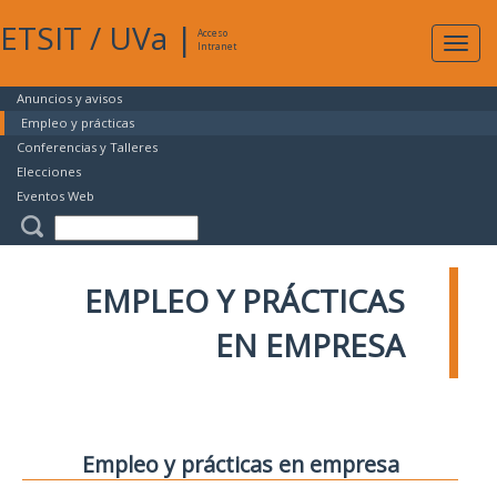
ETSIT
/
UVa
|
Acceso
Expan
Intranet
naveg
Anuncios y avisos
Empleo y prácticas
Conferencias y Talleres
Elecciones
Eventos Web
EMPLEO Y PRÁCTICAS
EN EMPRESA
Empleo y prácticas en empresa