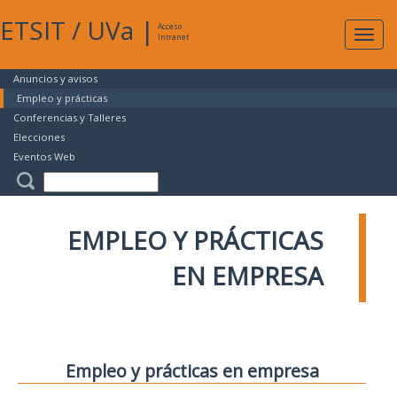
ETSIT
/
UVa
|
Acceso
Expan
Intranet
naveg
Anuncios y avisos
Empleo y prácticas
Conferencias y Talleres
Elecciones
Eventos Web
EMPLEO Y PRÁCTICAS
EN EMPRESA
Empleo y prácticas en empresa