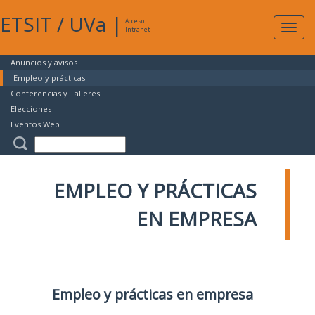
ETSIT
/
UVa
|
Acceso
Expan
Intranet
naveg
Anuncios y avisos
Empleo y prácticas
Conferencias y Talleres
Elecciones
Eventos Web
EMPLEO Y PRÁCTICAS
EN EMPRESA
Empleo y prácticas en empresa