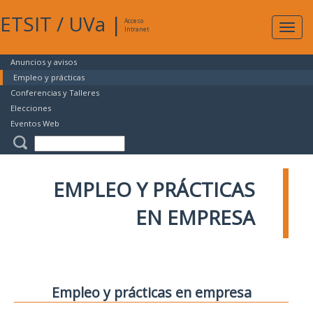
ETSIT
/
UVa
|
Acceso
Expan
Intranet
naveg
Anuncios y avisos
Empleo y prácticas
Conferencias y Talleres
Elecciones
Eventos Web
EMPLEO Y PRÁCTICAS
EN EMPRESA
Empleo y prácticas en empresa