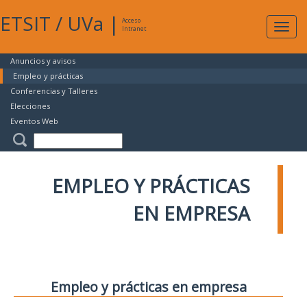
ETSIT
/
UVa
|
Acceso
Expan
Intranet
naveg
Anuncios y avisos
Empleo y prácticas
Conferencias y Talleres
Elecciones
Eventos Web
EMPLEO Y PRÁCTICAS
EN EMPRESA
Empleo y prácticas en empresa