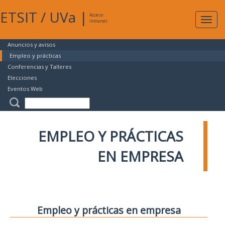
ETSIT
/
UVa
|
Acceso
Expan
Intranet
naveg
Anuncios y avisos
Empleo y prácticas
Conferencias y Talleres
Elecciones
Eventos Web
EMPLEO Y PRÁCTICAS
EN EMPRESA
Empleo y prácticas en empresa