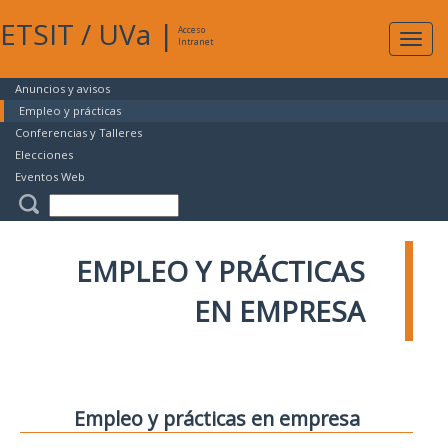
ETSIT
/
UVa
|
Acceso
Expan
Intranet
naveg
Anuncios y avisos
Empleo y prácticas
Conferencias y Talleres
Elecciones
Eventos Web
EMPLEO Y PRÁCTICAS
EN EMPRESA
Empleo y prácticas en empresa