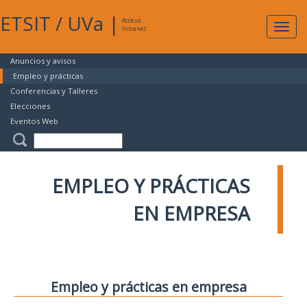
ETSIT
/
UVa
|
Acceso
Expan
Intranet
naveg
Anuncios y avisos
Empleo y prácticas
Conferencias y Talleres
Elecciones
Eventos Web
EMPLEO Y PRÁCTICAS
EN EMPRESA
Empleo y prácticas en empresa