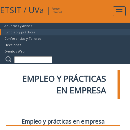
ETSIT
/
UVa
|
Acceso
Expan
Intranet
naveg
Anuncios y avisos
Empleo y prácticas
Conferencias y Talleres
Elecciones
Eventos Web
EMPLEO Y PRÁCTICAS
EN EMPRESA
Empleo y prácticas en empresa